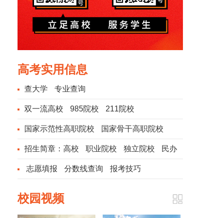
高考实用信息
查大学
专业查询
双一流高校
985院校
211院校
国家示范性高职院校
国家骨干高职院校
招生简章：
高校
职业院校
独立院校
民办
院校
志愿填报
分数线查询
报考技巧
校园视频