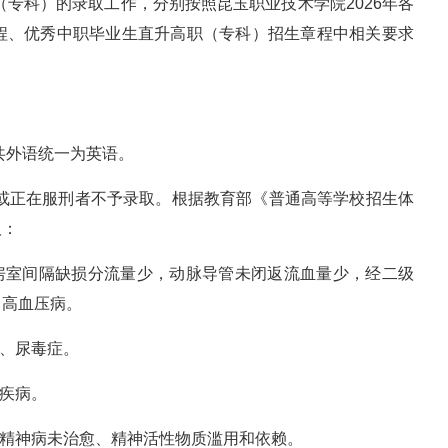
（专科）的录取工作，分别按照昆玉职业技术学院2026年各
程、优秀中职毕业生直升高职（专科）招生章程中相关要求
共外语统一为英语。
施或正在服刑者不予录取。根据教育部《普通高等学校招生体
取：
或房室间隔缺损分流量少，动脉导管未闭返流血量少，经二级
、高血压病。
炎、尿毒症。
性疾病。
重精神病未治愈、精神活性物质滥用和依赖。