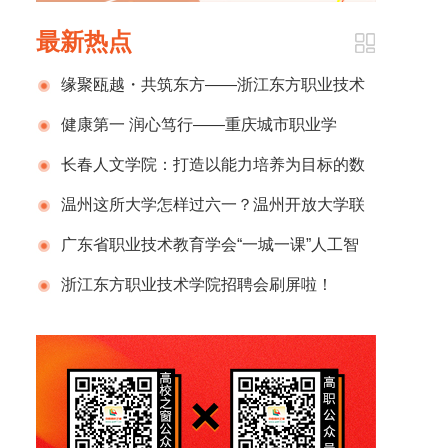
最新热点
缘聚瓯越・共筑东方——浙江东方职业技术
学院温州校友会成立大会暨校友返校日圆满举
健康第一 润心笃行——重庆城市职业学
行
院“5·25心理健康月”赋能学子青春成长
长春人文学院：打造以能力培养为目标的数
智赋能教学新模式
温州这所大学怎样过六一？温州开放大学联
合市残联开展“关爱星孩 同行园博”亲子公益活
广东省职业技术教育学会“一城一课”人工智
动
能赋能职业教育培训（江门市会场）成功举办
浙江东方职业技术学院招聘会刷屏啦！
230+企业、3900+岗位，现场火爆到“挤”出圈