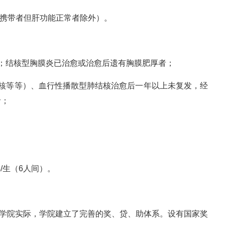
原携带者但肝功能正常者除外）。
；结核型胸膜炎已治愈或治愈后遗有胸膜肥厚者；
结核等等）、血行性播散型肺结核治愈后一年以上未复发，经
者；
年/生（6人间）。
合学院实际，学院建立了完善的奖、贷、助体系。设有国家奖