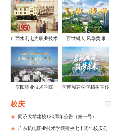
广西水利电力职业技术
百世树人 风华黄师
学院视频《70年，70
——黄冈师范学院宣传
人》
片2026版
庆阳职业技术学院
河南城建学院招生宣传
2026招生宣传片
片
校庆
同济大学建校120周年公告（第一号）
广东机电职业技术学院建校七十周年校庆公