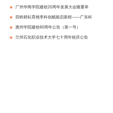
告（第一号）
广州华商学院建校20周年发展大会隆重举
行
四秩耕耘育桃李科创赋能启新程——广东科
学技术职业学院（广东省科技干部学院）举办
惠州学院建校80周年公告（第一号）
建校40周年校庆系列活动
兰州石化职业技术大学七十周年校庆公告
（第二号）