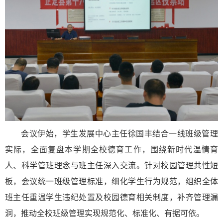
会议伊始，学生发展中心主任徐国丰结合一线班级管理
实际，全面复盘本学期全校德育工作，围绕新时代温情育
人、科学管班理念与班主任深入交流。针对校园管理共性短
板，会议统一班级管理标准，细化学生行为规范，组织全体
班主任重温学生违纪处置及校园德育相关制度，补齐管理漏
洞，推动全校班级管理实现规范化、标准化、有据可依。