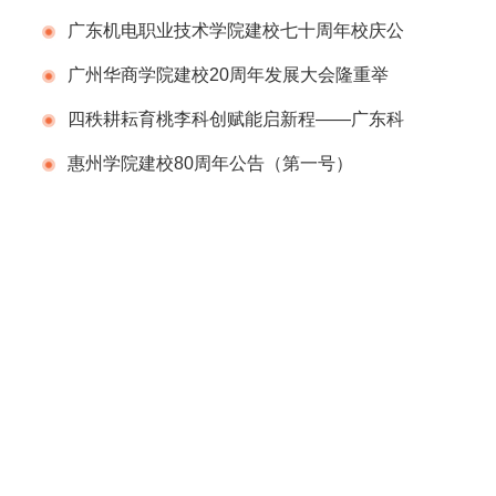
广东机电职业技术学院建校七十周年校庆公
告（第一号）
广州华商学院建校20周年发展大会隆重举
行
四秩耕耘育桃李科创赋能启新程——广东科
学技术职业学院（广东省科技干部学院）举办
惠州学院建校80周年公告（第一号）
建校40周年校庆系列活动