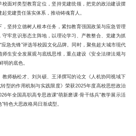
学校面对类型教育定位，坚持党建统领，把党的政治建设摆
构建起党建责任落实体系，推动铸魂育人。
下，坚持立德树人根本任务，紧扣教育强国政策与应急管理
，守牢意识形态主阵地，以理论学习、产教整合、党建为抓
”“应急先锋”评选等校园文化品牌。同时，聚焦超大城市现代
植师生安全发展观与底线思维，重点建设《安全法律法规与
最鲜明的底色。
：教师杨松才、刘兴硕、王泽撰写的论文《人机协同视域下
式转型的作用机制与实践限度》荣获2025年度高校思想政治
026年全国高职高专思政课“萌新磨课·骨干练兵”教学展示活
急”特色大思政格局日渐成型。