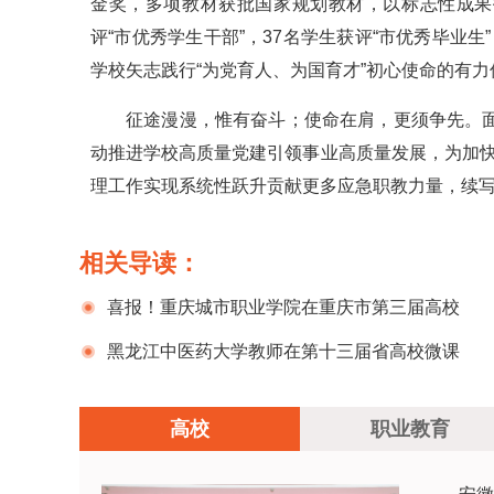
金奖，多项教材获批国家规划教材，以标志性成果打
评“市优秀学生干部”，37名学生获评“市优秀毕业
学校矢志践行“为党育人、为国育才”初心使命的有力
征途漫漫，惟有奋斗；使命在肩，更须争先。面
动推进学校高质量党建引领事业高质量发展，为加快
理工作实现系统性跃升贡献更多应急职教力量，续写
相关导读：
喜报！重庆城市职业学院在重庆市第三届高校
党支部书记基本功大赛中再创佳绩
黑龙江中医药大学教师在第十三届省高校微课
教学比赛和青年教师多媒体课件制作大赛中获佳
高校
职业教育
绩