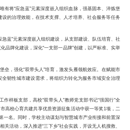
，唯有将“应急蓝”元素深度嵌入组织血脉，强基固本、淬炼堡
建设的治理效能，在技术支撑、人才培养、社会服务等任务
应急蓝”元素深度嵌入组织建设，从支部建设、队伍培育、社
化品牌化建设，深化“一支部一品牌”创建，以严标准、实举
锋堡垒，强化“双带头人”培育，激发头雁领航效应。在赋能市
安全韧性城市建设需求，将组织力转化为服务市域安全治理
工作样板支部，高校“双带头人”教师党支部书记“强国行”全
在全市高校心育共建共享优质资源征集活动中获一等奖1项，二
奖第一名。同时，学校主动谋划与智慧城市产业衔接和前置深
牌相关活动，深入推进“三下乡”社会实践，开设无人机搜救、