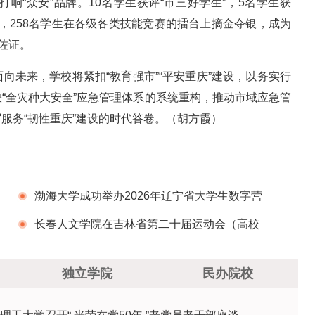
响“众安”品牌。10名学生获评“市三好学生”，5名学生获
生”，258名学生在各级各类技能竞赛的擂台上摘金夺银，成为
佐证。
向未来，学校将紧扣“教育强市”“平安重庆”建设，以务实行
“全灾种大安全”应急管理体系的系统重构，推动市域应急管
服务“韧性重庆”建设的时代答卷。
（胡方霞）
渤海大学成功举办2026年辽宁省大学生数字营
销大赛暨全国高校商业精英挑战赛辽宁省赛启动
长春人文学院在吉林省第二十届运动会（高校
仪式
组）暨第十三届大学生运动会中斩获佳绩
独立学院
民办院校