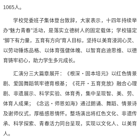
1065人。
学校党委班子集体登台致辞，大家表示，十四年持续举
办“魅力青春”活动，是落实立德树人的固定载体；学校锚定
“脚下有力量，五育有方向”育人目标，坚持以美育浸润心灵、
以劳动锤炼品格、以体育强健体魄、以智育启迪思维、以德
育铸牢初心，助力学生多元成长。
汇演分三大篇章展开：《根深・固本培元》以红色情景
剧、爱国舞蹈筑牢德育根基；《花开・五育竞放》融合心理
剧、非遗展示、科学实验、体育秀，集中呈现智、美、劳、
体育人成果；《念远・师恩如海》通过朗诵、舞蹈、情景诗
及谢师仪式，厚植感恩情怀。整场演出将红色文化、非遗传
承、科学探索、青春活力同台呈现，实现以文化人、以美育
人。