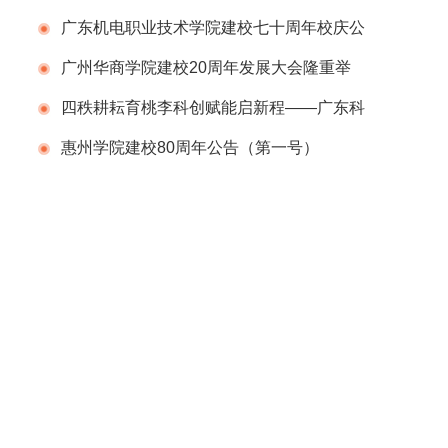
广东机电职业技术学院建校七十周年校庆公
告（第一号）
广州华商学院建校20周年发展大会隆重举
行
四秩耕耘育桃李科创赋能启新程——广东科
学技术职业学院（广东省科技干部学院）举办
惠州学院建校80周年公告（第一号）
建校40周年校庆系列活动