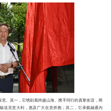
深意。其一，它镌刻着跨越山海、携手同行的真挚友谊，两
输送至意大利，惠及广大在意侨胞；其二，它承载融通内