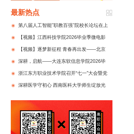
最新热点
第八届人工智能"职教百强"院校长论坛在上
海举行 浙江东方职业技术学院院校长王佑镁作
【视频】江西科技学院2026毕业季微电影
主旨报告
《从未离去》：山海万里，温暖长存
【视频】逐梦新征程 青春再出发——北京
农业职业学院隆重举行2026年毕业典礼
深耕，启航——大连东软信息学院2026毕
业季
浙江东方职业技术学院召开“七一”大会暨党
的建设工作推进会
深耕医学守初心 西南医科大学师生绽放光
彩