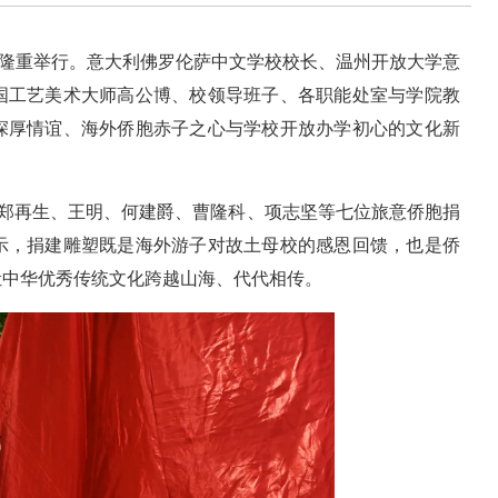
仪式隆重举行。意大利佛罗伦萨中文学校校长、温州开放大学意
国工艺美术大师高公博、校领导班子、各职能处室与学院教
深厚情谊、海外侨胞赤子之心与学校开放办学初心的文化新
合郑再生、王明、何建爵、曹隆科、项志坚等七位旅意侨胞捐
示，捐建雕塑既是海外游子对故土母校的感恩回馈，也是侨
让中华优秀传统文化跨越山海、代代相传。