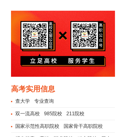
风光
风光
高考实用信息
查大学
专业查询
双一流高校
985院校
211院校
国家示范性高职院校
国家骨干高职院校