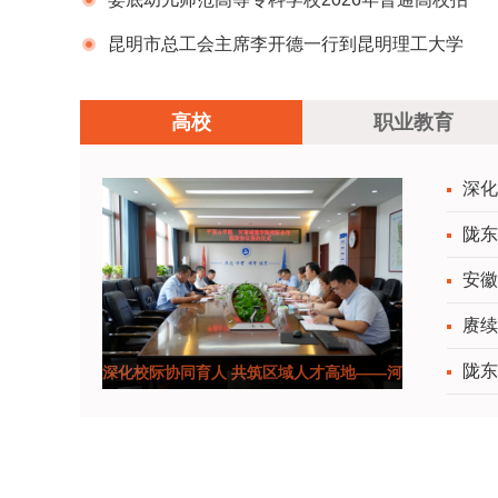
生章程
昆明市总工会主席李开德一行到昆明理工大学
开展支持服务高校毕业生“留昆”座谈交流
高校
职业教育
深化
陇东
安徽
赓续
陇东
深化校际协同育人 共筑区域人才高地——河
南城建学院