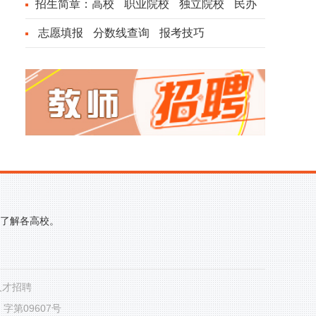
招生简章：
高校
职业院校
独立院校
民办
院校
志愿填报
分数线查询
报考技巧
的了解各高校。
人才招聘
第09607号