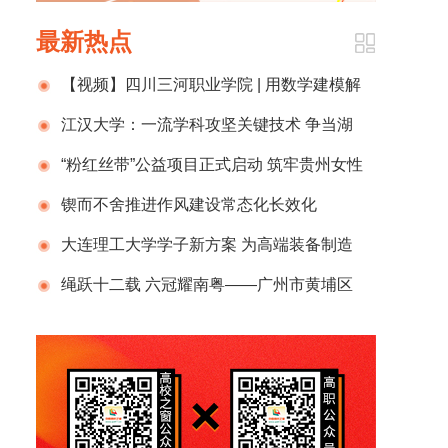
最新热点
【视频】四川三河职业学院 | 用数学建模解
现实难题，他们拿下全国一等奖！
江汉大学：一流学科攻坚关键技术 争当湖
北支点建设主力军
“粉红丝带”公益项目正式启动 筑牢贵州女性
健康防线
锲而不舍推进作风建设常态化长效化
大连理工大学学子新方案 为高端装备制造
强化第一道防线
绳跃十二载 六冠耀南粤——广州市黄埔区
东荟花园小学云荟跳绳队续写“绳话”传奇，跳出
体教融合新高度