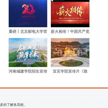
重磅丨北京邮电大学世
薪火相传！中国共产党
纪学院建院20周年宣
重庆安全技术职业学院
传片发布
党员大会宣传片
河南城建学院招生宣传
宜宾学院宣传片《致
片
远》
更多的了解各高校。