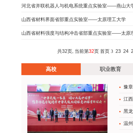
河北省并联机器人与机电系统重点实验室——燕山大
山西省材料界面省部重点实验室——太原理工大学
山西省材料强度与结构冲击省部重点实验室——太原
共32页, 当前第
32
页
首页
3
23
24
高校
职业教育
豫章
江西
黑龙
温州