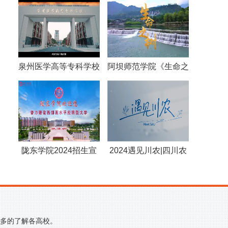
泉州医学高等专科学校
阿坝师范学院《生命之
90周年宣传片
树》
陇东学院2024招生宣
2024遇见川农|四川农
传片
业大学
更多的了解各高校。