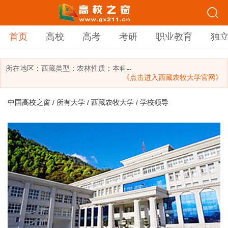
首页
高校
高考
考研
职业教育
独
所在地区：
西藏
类型：
农林
性质：本科
--
《点击进入西藏农牧大学官网》
中国高校之窗
/
所有大学
/
西藏农牧大学
/ 学校领导