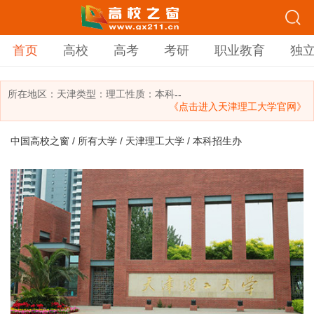
首页
高校
高考
考研
职业教育
独
所在地区：
天津
类型：
理工
性质：本科
--
《点击进入天津理工大学官网》
中国高校之窗
/
所有大学
/
天津理工大学
/ 本科招生办