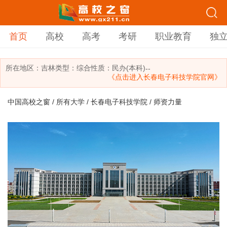
首页
高校
高考
考研
职业教育
独
所在地区：
吉林
类型：
综合
性质：民办(本科)
--
《点击进入长春电子科技学院官网》
中国高校之窗
/
所有大学
/
长春电子科技学院
/ 师资力量