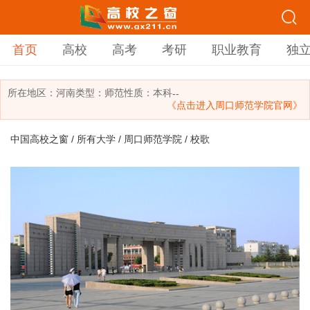
首页
高校
高考
考研
职业教育
独
所在地区：
河南
类型：
师范
性质：本科
--
《点击进入周口师范学院官网》
中国高校之窗
/
所有大学
/
周口师范学院
/ 校歌