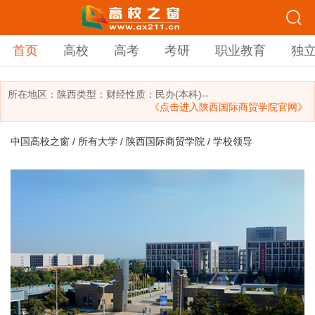
首页
高校
高考
考研
职业教育
独
所在地区：
陕西
类型：
财经
性质：民办(本科)
--
《点击进入陕西国际商贸学院官网》
中国高校之窗
/
所有大学
/
陕西国际商贸学院
/ 学校领导