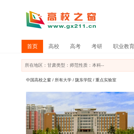
首页
高校
高考
考研
职业教
所在地区：
甘肃
类型：
师范
性质：本科
--
中国高校之窗
/
所有大学
/
陇东学院
/ 重点实验室