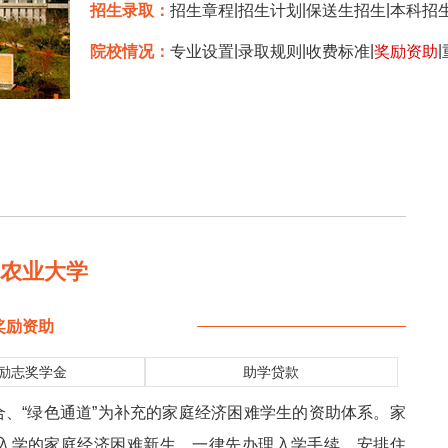
|
|
|
招生录取：
招生章程
招生计划
保送生招生
本科招
|
|
|
|
院校情况：
专业设置
录取规则
收费标准
奖励资助
南农业大学
奖励资助
励志奖学金
助学贷款
合、“绿色通道”为补充的家庭经济困难学生的资助体系。家
取入学的家庭经济困难新生，一律先办理入学手续，安排住