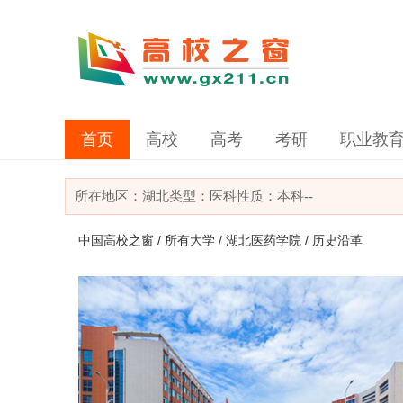
首页
高校
高考
考研
职业教
所在地区：
湖北
类型：
医科
性质：本科
--
中国高校之窗
/
所有大学
/
湖北医药学院
/ 历史沿革