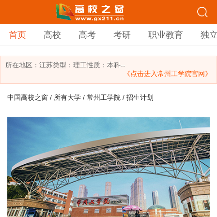
首页
高校
高考
考研
职业教育
独
所在地区：
江苏
类型：
理工
性质：本科
--
《点击进入常州工学院官网》
中国高校之窗
/
所有大学
/
常州工学院
/ 招生计划