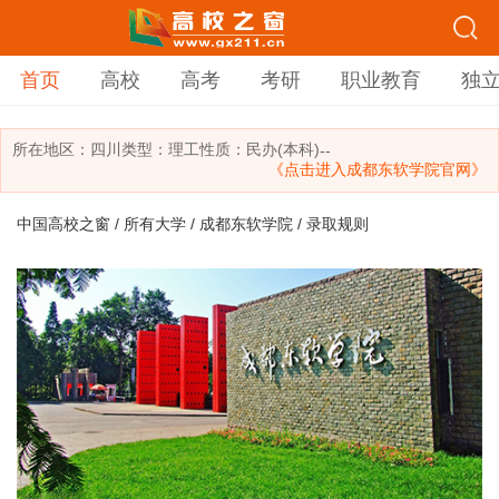
首页
高校
高考
考研
职业教育
独
所在地区：
四川
类型：
理工
性质：民办(本科)
--
《点击进入成都东软学院官网》
中国高校之窗
/
所有大学
/
成都东软学院
/ 录取规则