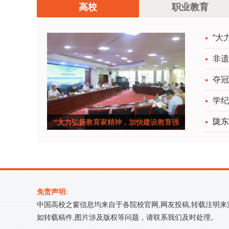
高校
职业教育
“大
非遗
夺冠
学纪
陇东
“大力弘扬教育家精神，加快建设教育强
国”—&mdash
免责声明:
中国高校之窗信息均来自于各院校官网,网友投稿,转载注明
如转载稿件,图片涉及版权等问题，请联系我们及时处理。