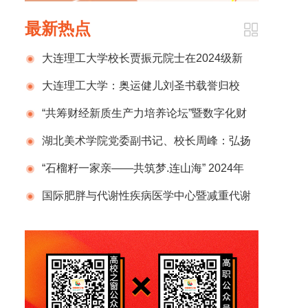
最新热点
大连理工大学校长贾振元院士在2024级新
生开学典礼上的致辞
大连理工大学：奥运健儿刘圣书载誉归校
“共筹财经新质生产力培养论坛”暨数字化财
税行业产教融合共同体2024年半年度总结计划
湖北美术学院党委副书记、校长周峰：弘扬
发布会在京成功举办
新时代教育家精神 锻造新百年湖美良师
“石榴籽一家亲——共筑梦.连山海” 2024年
那曲市小学生赴辽宁社会实践活动圆满结束
国际肥胖与代谢性疾病医学中心暨减重代谢
外科国家级示范单位正式揭牌，开启肥胖管理
新征程