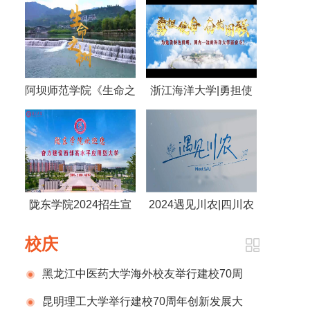
阿坝师范学院《生命之
浙江海洋大学|勇担使
树》
命 奋发图强 为建设特
色鲜明，国内一流的海
洋大学而奋斗！
陇东学院2024招生宣
2024遇见川农|四川农
传片
业大学
校庆
黑龙江中医药大学海外校友举行建校70周
年庆祝活动
昆明理工大学举行建校70周年创新发展大