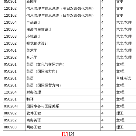
050301
新闻学
4
文史
120102
信息管理与信息系统（英日双语强化方向）
4
文史
120102
信息管理与信息系统（日英双语强化方向）
4
文史
130504
产品设计
4
艺文/艺理
130505
服装与服饰设计
4
艺文/艺理
130503
环境设计
4
艺文/艺理
130502
视觉传达设计
4
艺文/艺理
130401
美术学
4
艺文/艺理
130202
音乐学
4
艺文/艺理
050201
英语（文化与交际方向）
4
文/理
050201
英语（国际法方向）
4
文/理
050201
英语
2
单独考试
050201
英语（国际经贸方向）
4
文/理
120204
财务管理
4
文/理
050261
翻译
4
文/理
030204T
国际事务与国际关系
4
文/理
080902
软件工程
4
理工
050262
商务英语
4
文/理
080903
网络工程
4
理工
[1]
[2]