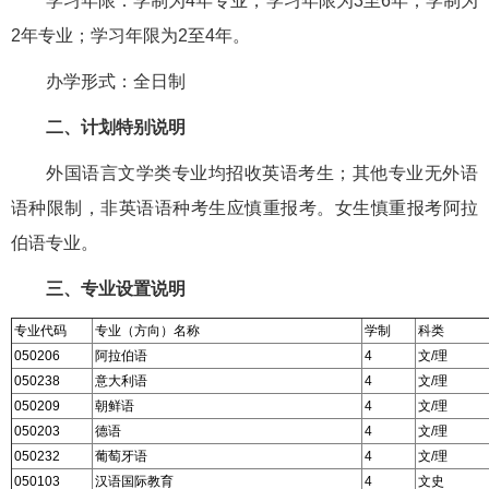
学习年限：学制为4年专业，学习年限为3至6年；学制为
2年专业；学习年限为2至4年。
办学形式：全日制
二、计划特别说明
外国语言文学类专业均招收英语考生；其他专业无外语
语种限制，非英语语种考生应慎重报考。女生慎重报考阿拉
伯语专业。
三、专业设置说明
专业代码
专业（方向）名称
学制
科类
050206
阿拉伯语
4
文/理
050238
意大利语
4
文/理
050209
朝鲜语
4
文/理
050203
德语
4
文/理
050232
葡萄牙语
4
文/理
050103
汉语国际教育
4
文史