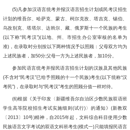
(5)凡参加汉语言统考并报汉语言招生计划或民考汉招生
计划的维吾尔、哈萨克、蒙古、柯尔克孜、塔吉克、锡伯、
乌孜别克、塔塔尔、达斡尔、藏、俄罗斯十一个民族的考生
(以下称“民考汉”)(以地、州、市招生办公室审核的名单为
准)，在录取时分别按以下两种情况予以照顾：父母双方均为
上述民族者，加50分;父母一方为上述民族者，加10分。
参加民语言统考并报民语言招生计划的汉族及其他民族
(不含对“民考汉”已给予照顾的十一个民族)考生(以下统称“汉
考民”)，在录取时与“民考汉”考生的照顾分值一样对待。
(6)根据《关于印发〈新疆维吾尔自治区少数民族双语班
学生高等院校招生考试实施细则(试行)〉的通知》(新教双
〔2013〕10号)精神，自2015年起，文科综合科目使用少数
民族语言文字考试的双语文科班考生(模式一)只能填报民语言