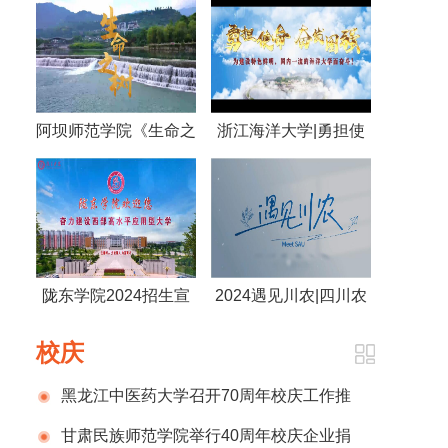
阿坝师范学院《生命之
浙江海洋大学|勇担使
树》
命 奋发图强 为建设特
色鲜明，国内一流的海
洋大学而奋斗！
陇东学院2024招生宣
2024遇见川农|四川农
传片
业大学
校庆
黑龙江中医药大学召开70周年校庆工作推
进会议
甘肃民族师范学院举行40周年校庆企业捐