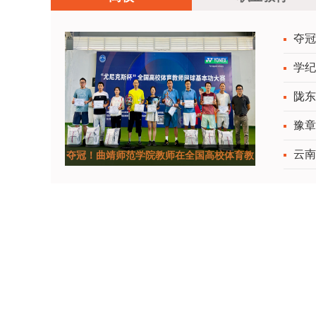
夺冠
学纪
陇东
豫章
云南
夺冠！曲靖师范学院教师在全国高校体育教
师网球基本功大赛