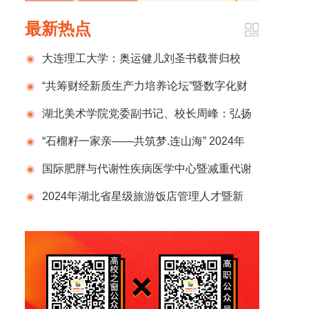
最新热点
大连理工大学：奥运健儿刘圣书载誉归校
“共筹财经新质生产力培养论坛”暨数字化财
税行业产教融合共同体2024年半年度总结计划
湖北美术学院党委副书记、校长周峰：弘扬
发布会在京成功举办
新时代教育家精神 锻造新百年湖美良师
“石榴籽一家亲——共筑梦.连山海” 2024年
那曲市小学生赴辽宁社会实践活动圆满结束
国际肥胖与代谢性疾病医学中心暨减重代谢
外科国家级示范单位正式揭牌，开启肥胖管理
2024年湖北省星级旅游饭店管理人才暨新
新征程
国标宣贯培训班在武汉举办