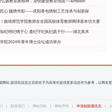
力弘扬教育家精神，加快建设教育强国”—&mdash
匠心 陇绣华彩——庆阳香包绣制工艺传承与创新探
！曲靖师范学院教师在全国高校体育教师网球基本功大赛
知纪明纪镌于心 遵纪守纪执纪践于行——湖北美术
学院2024年青年博士论坛成功举办
来源网站,提供此信息之目的在于为高考生提供更多信息作为参考，让网友
们
|
联系我们
|
网站导航
|
网站声明
|
申请校园通讯员
|