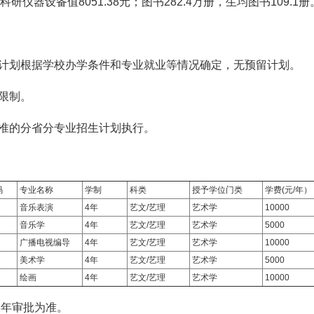
科研仪器设备值8051.38元；图书282.4万册，生均图书109.
计划根据学校办学条件和专业就业等情况确定，无预留计划。
限制。
准的分省分专业招生计划执行。
码
专业名称
学制
科类
授予学位门类
学费(元/年）
音乐表演
4年
艺文/艺理
艺术学
10000
音乐学
4年
艺文/艺理
艺术学
5000
广播电视编导
4年
艺文/艺理
艺术学
10000
美术学
4年
艺文/艺理
艺术学
5000
绘画
4年
艺文/艺理
艺术学
10000
8年审批为准。