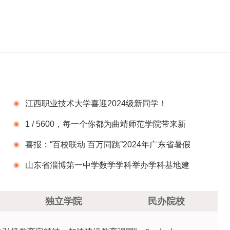
江西职业技术大学喜迎2024级新同学！
1 / 5600，每一个你都为曲靖师范学院带来新
的活力
喜报：“百校联动 百万同跳”2024年广东省暑假
线上跳绳挑战赛广东建设职业技术学院再次夺
山东省淄博第一中学数学学科举办学科基地建
冠！成功卫冕
设推进会
独立学院
民办院校