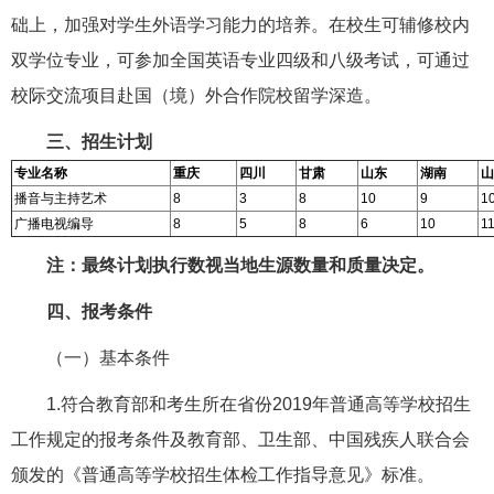
础上，加强对学生外语学习能力的培养。在校生可辅修校内
双学位专业，可参加全国英语专业四级和八级考试，可通过
校际交流项目赴国（境）外合作院校留学深造。
三、招生计划
专业名称
重庆
四川
甘肃
山东
湖南
山
播音与主持艺术
8
3
8
10
9
1
广播电视编导
8
5
8
6
10
1
注：最终计划执行数视当地生源数量和质量决定。
四、报考条件
（一）基本条件
1.符合教育部和考生所在省份2019年普通高等学校招生
工作规定的报考条件及教育部、卫生部、中国残疾人联合会
颁发的《普通高等学校招生体检工作指导意见》标准。