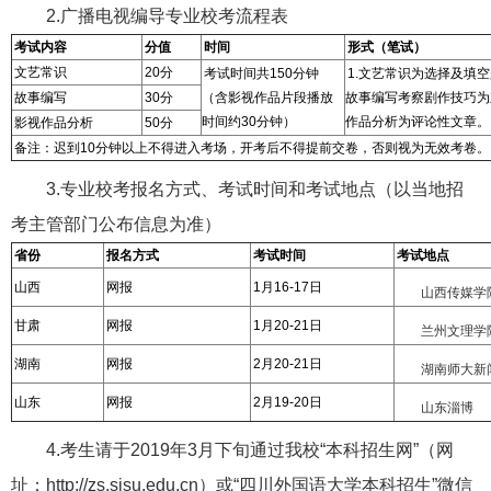
2.广播电视编导专业校考流程表
考试内容
分值
时间
形式（笔试）
文艺常识
20分
考试时间共150分钟
1.文艺常识为选择及填
故事编写
30分
（含影视作品片段播放
故事编写考察剧作技巧为
时间约30分钟）
作品分析为评论性文章。
影视作品分析
50分
备注：迟到10分钟以上不得进入考场，开考后不得提前交卷，否则视为无效考卷。
3.专业校考报名方式、考试时间和考试地点（以当地招
考主管部门公布信息为准）
省份
报名方式
考试时间
考试地点
山西
网报
1月16-17日
山西传媒学
甘肃
网报
1月20-21日
兰州文理学
湖南
网报
2月20-21日
湖南师大新
山东
网报
2月19-20日
山东淄博
4.考生请于2019年3月下旬通过我校“本科招生网”（网
址：http://zs.sisu.edu.cn）或“四川外国语大学本科招生”微信