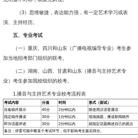
（3）思维敏捷，表达能力强，有一定艺术学习或表
演、主持经历。
五、专业考试
（一）重庆、四川和山东（广播电视编导专业）考生参
加当地招考部门组织的联考。
（二）湖南、山西、甘肃和山东（播音与主持艺术专
业）考生参加我校组织的校考。
1.播音与主持艺术专业校考流程表
考试内容
分值
时间
形式（面试）
自备稿件展示
40分
2分钟以内
限使用汉语普通话
指定稿件播读
30分
1分钟以内
现场抽题，播读新闻稿件
即兴话题评述
30分
2分钟以内
就指定话题阐述自己的观点
备注：评委可能中断某个考试环节，但不影响考生最后得分。