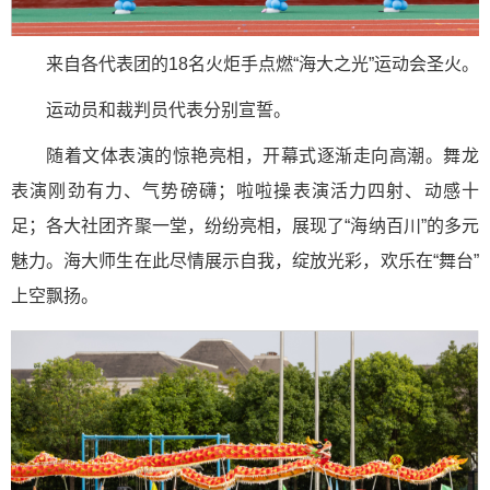
来自各代表团的18名火炬手点燃“海大之光”运动会圣火。
运动员和裁判员代表分别宣誓。
随着文体表演的惊艳亮相，开幕式逐渐走向高潮。舞龙
表演刚劲有力、气势磅礴；啦啦操表演活力四射、动感十
足；各大社团齐聚一堂，纷纷亮相，展现了“海纳百川”的多元
魅力。海大师生在此尽情展示自我，绽放光彩，欢乐在“舞台”
上空飘扬。