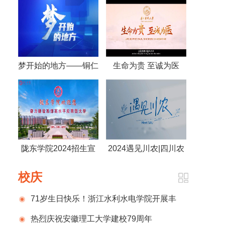
梦开始的地方——铜仁
生命为贵 至诚为医
幼儿师范高等专科学校
——贵州医科大学
2024年宣传片
陇东学院2024招生宣
2024遇见川农|四川农
传片
业大学
校庆
71岁生日快乐！浙江水利水电学院开展丰
富多彩的庆祝建校71周年系列活动
热烈庆祝安徽理工大学建校79周年