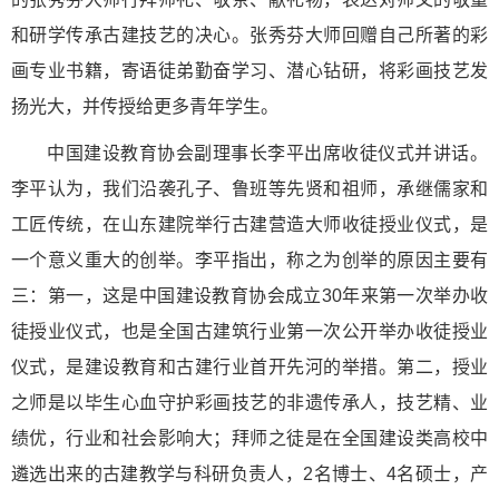
和研学传承古建技艺的决心。张秀芬大师回赠自己所著的彩
画专业书籍，寄语徒弟勤奋学习、潜心钻研，将彩画技艺发
扬光大，并传授给更多青年学生。
中国建设教育协会副理事长李平出席收徒仪式并讲话。
李平认为，我们沿袭孔子、鲁班等先贤和祖师，承继儒家和
工匠传统，在山东建院举行古建营造大师收徒授业仪式，是
一个意义重大的创举。李平指出，称之为创举的原因主要有
三：第一，这是中国建设教育协会成立30年来第一次举办收
徒授业仪式，也是全国古建筑行业第一次公开举办收徒授业
仪式，是建设教育和古建行业首开先河的举措。第二，授业
之师是以毕生心血守护彩画技艺的非遗传承人，技艺精、业
绩优，行业和社会影响大；拜师之徒是在全国建设类高校中
遴选出来的古建教学与科研负责人，2名博士、4名硕士，产