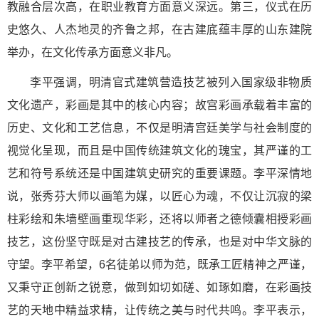
教融合层次高，在职业教育方面意义深远。第三，仪式在历
史悠久、人杰地灵的齐鲁之邦，在古建底蕴丰厚的山东建院
举办，在文化传承方面意义非凡。
李平强调，明清官式建筑营造技艺被列入国家级非物质
文化遗产，彩画是其中的核心内容；故宫彩画承载着丰富的
历史、文化和工艺信息，不仅是明清宫廷美学与社会制度的
视觉化呈现，而且是中国传统建筑文化的瑰宝，其严谨的工
艺和符号系统还是中国建筑史研究的重要课题。李平深情地
说，张秀芬大师以画笔为媒，以匠心为魂，不仅让沉寂的梁
柱彩绘和朱墙壁画重现华彩，还将以师者之德倾囊相授彩画
技艺，这份坚守既是对古建技艺的传承，也是对中华文脉的
守望。李平希望，6名徒弟以师为范，既承工匠精神之严谨，
又秉守正创新之锐意，做到如切如磋、如琢如磨，在彩画技
艺的天地中精益求精，让传统之美与时代共鸣。李平表示，