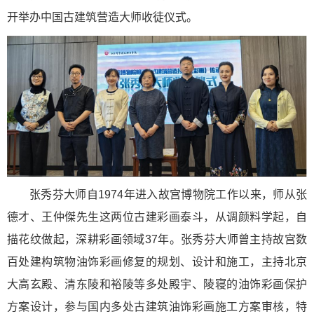
开举办中国古建筑营造大师收徒仪式。
张秀芬大师自1974年进入故宫博物院工作以来，师从张
德才、王仲傑先生这两位古建彩画泰斗，从调颜料学起，自
描花纹做起，深耕彩画领域37年。张秀芬大师曾主持故宫数
百处建构筑物油饰彩画修复的规划、设计和施工，主持北京
大高玄殿、清东陵和裕陵等多处殿宇、陵寝的油饰彩画保护
方案设计，参与国内多处古建筑油饰彩画施工方案审核，特