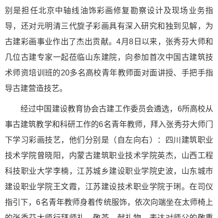
别是担任北京中轴线油饰彩画修复勘察设计及现场业务指
导，还对元明清三代旋子彩画具有深入研究和独到见解，为
古建彩画事业作出了杰出贡献。4月8日以来，张秀芬大师和
几位古建专家一起莅临山东建院，向参加首次中国古建筑技
术师资培训班的20多名高校青年教师面对面讲授、手把手指
导古建营造技艺。
经过中国建设教育协会古建工作委员会遴选，6所高校从
事古建筑教学和科研工作的6名青年教师，拜入张秀芬大师门
下学习彩画技艺，他们分别是（自左向右）：四川建筑职业
技术学院曾晓阳，内蒙古建筑职业技术学院英杰，山西工程
科技职业大学李楠，江苏城乡建设职业学院史波，山东城市
建设职业学院王文霞，江苏建设技术职业学院于琍。在司仪
指引下，6名青年教师身着传统服饰，依次向端坐在太师椅上
的张秀芬大师行拜师礼、敬茶、献礼物，表达对师父的敬重