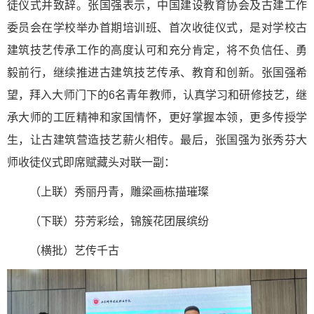
徒仪式并致辞。张国强表示，中国建设教育协会及古建工作
委员会在学校举办首期培训班、首次收徒仪式，是对学校古
建筑技艺传承工作的高度认可和充分肯定，将不负信任、勇
毅前行，继续推进古建筑技艺传承、教育和创新。张国强希
望，拜入大师门下的6名青年教师，认真学习和研修技艺，继
承大师的工匠精神和家国情怀，更好掌握本领，更多传授学
生，让古建筑营造技艺薪火相传。最后，张国强为张秀芬大
师收徒仪式即席赋藏头对联一副：
（上联）秀丽丹青，雕梁画栋描璀璨
（下联）芬芳彩绘，锦簇花团展缤纷
（横批）艺传千古