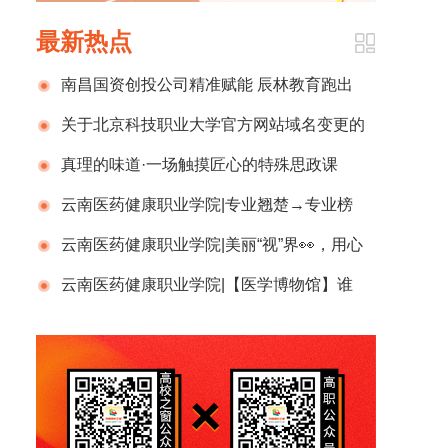
最新热点
南昌国资创投公司精准赋能 辰林教育跑出
发展“加速度”
关于北京科技职业大学官方网站域名变更的
公告
真理的味道·一场触摸匠心的特殊思政课
——浙江东方职业技术学院劳模工匠馆开馆
云南医药健康职业学院|专业翘楚→专业榜
暨“劳模精神进课堂”纪实
首 双国奖→专升本全省第一 “时间诗人”许泽
云南医药健康职业学院|美丽“视”界👀，用心
青： 以心态执笔，用标准研墨，在光阴卷上孤
呵护，多一份关爱，多一份“睛”彩，一起守护眼
云南医药健康职业学院|【医学博物馆】谁
勇成诗✍📖
中的光✨
说控重只能饿肚子？快来看看这份「吃瘦公
式」，越吃越轻盈！