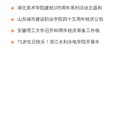
庆标识揭晓！
湖北美术学院建校105周年系列活动主题和
视觉形象发布
山东城市建设职业学院四十五周年校庆公告
（第1号）
安徽理工大学召开80周年校庆筹备工作领
导组办公室会议
71岁生日快乐！浙江水利水电学院开展丰
富多彩的庆祝建校71周年系列活动