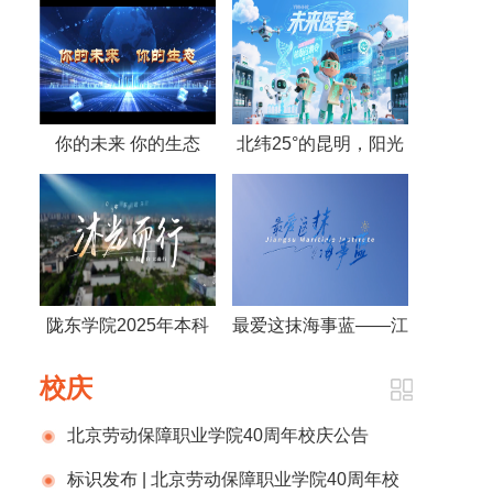
你的未来 你的生态
北纬25°的昆明，阳光
——湖北生态工程职业
写诗的城市，未来医
技术学院2025生态宣
者，医路启航——《未
传片
来医者》2025云南医
药健康职业学院宣传片
陇东学院2025年本科
最爱这抹海事蓝——江
荣耀启幕
招生宣传片《沐光而
苏海事职业技术学院
校庆
行》正式发布！
北京劳动保障职业学院40周年校庆公告
（第一号）
标识发布 | 北京劳动保障职业学院40周年校