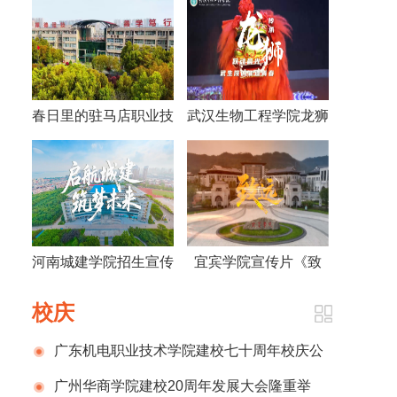
春日里的驻马店职业技
武汉生物工程学院龙狮
术学院|| 这个春天，我
宣传片
在驻职院等你
河南城建学院招生宣传
宜宾学院宣传片《致
片
远》
校庆
广东机电职业技术学院建校七十周年校庆公
告（第一号）
广州华商学院建校20周年发展大会隆重举