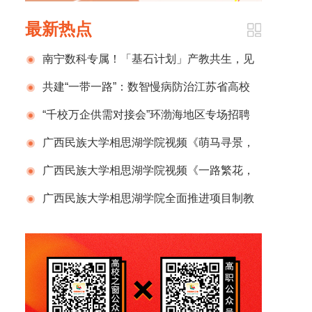
最新热点
南宁数科专属！「基石计划」产教共生，见
证成长新力量！
共建“一带一路”：数智慢病防治江苏省高校
重点实验室获批江苏卫生“小而美”项目
“千校万企供需对接会”环渤海地区专场招聘
暨2026年辽京津鲁冀人才交流洽谈会在大连理
广西民族大学相思湖学院视频《萌马寻景，
工大学举行
趣游数科》
广西民族大学相思湖学院视频《一路繁花，
数科春韵》
广西民族大学相思湖学院全面推进项目制教
学改革：共建“数智赋能、岗企融合、能力导
向”融合型人才培养新生态