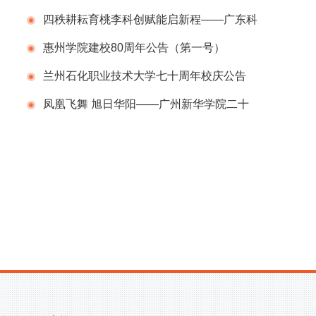
行
四秩耕耘育桃李科创赋能启新程——广东科
学技术职业学院（广东省科技干部学院）举办
惠州学院建校80周年公告（第一号）
建校40周年校庆系列活动
兰州石化职业技术大学七十周年校庆公告
（第二号）
凤凰飞舞 旭日华阳——广州新华学院二十
周年校庆系列活动举行