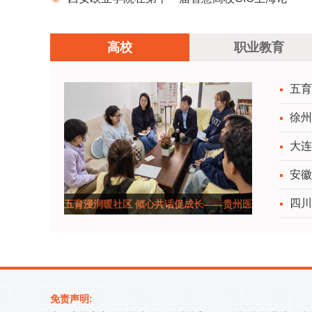
坛荣获智慧高校AI创新卓越奖
高校
职业教育
五育
徐州
大连
安徽
四川
五育浸润暖社区 倾心共话促成长——贵州医
科大学党委
免责声明: