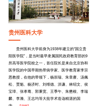
贵州医科大学
贵州医科大学前身为1938年建立的“国立贵
阳医学院”，是当时最早隶属国民政府教育部的9
所高等医学院校之一，首任院长是来自北京协和
医学院的中国早期热带病学家、医学教育家李宗
恩教授，在他的带领下，杨崇瑞、朱章赓、汤佩
松、贾魁、杨济时、刘维德、洪谦、林绍文、侯
宝璋、张孝骞、郭秉宽、王季午、朱懋根、李瑞
麟、李漪、王志均等大批学术造诣精湛的国
内......
【详细】