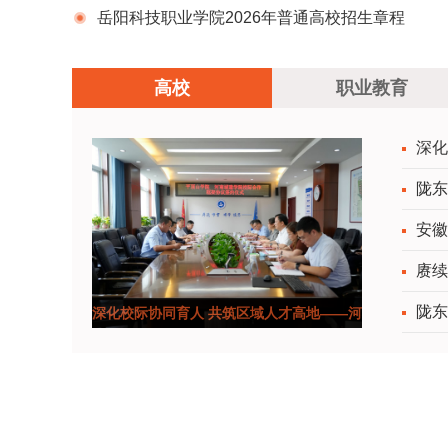
程
岳阳科技职业学院2026年普通高校招生章程
高校
职业教育
深化
陇东
安徽
赓续
陇东
深化校际协同育人 共筑区域人才高地——河
南城建学院