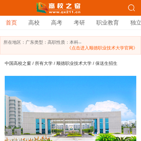
首页
高校
高考
考研
职业教育
独
所在地区：
广东
类型：
高职
性质：本科
--
《点击进入顺德职业技术大学官网》
中国高校之窗
/
所有大学
/
顺德职业技术大学
/ 保送生招生