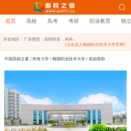
首页
高校
高考
考研
职业教育
独
所在地区：
广东
类型：
高职
性质：本科
--
《点击进入顺德职业技术大学官网》
中国高校之窗
/
所有大学
/
顺德职业技术大学
/ 奖励资助