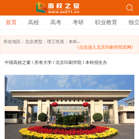
首页
高校
高考
考研
职业教育
独
所在地区：
北京
类型：
理工
性质：本科
--
《点击进入北京印刷学院官网》
中国高校之窗
/
所有大学
/
北京印刷学院
/ 本科招生办