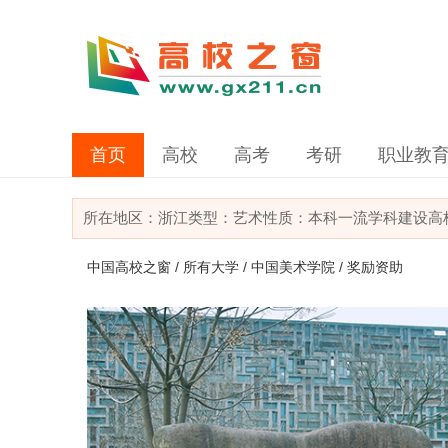
首页
高校
高考
考研
职业教
所在地区：
浙江
类型：
艺术
性质：本科
一流学科建设高
中国高校之窗
/
所有大学
/
中国美术学院
/ 奖励资助