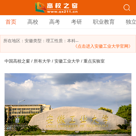
首页
高校
高考
考研
职业教育
独
所在地区：
安徽
类型：
理工
性质：本科
--
《点击进入安徽工业大学官网》
中国高校之窗
/
所有大学
/
安徽工业大学
/ 重点实验室