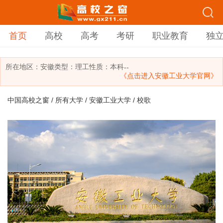
首页
高校
高考
考研
职业教育
独
所在地区：
安徽
类型：
理工
性质：本科
--
《点击进入安徽工业大学官网》
中国高校之窗
/
所有大学
/
安徽工业大学
/ 校歌