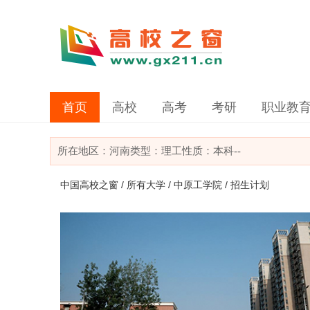
首页
高校
高考
考研
职业教
所在地区：
河南
类型：
理工
性质：本科
--
中国高校之窗
/
所有大学
/
中原工学院
/ 招生计划