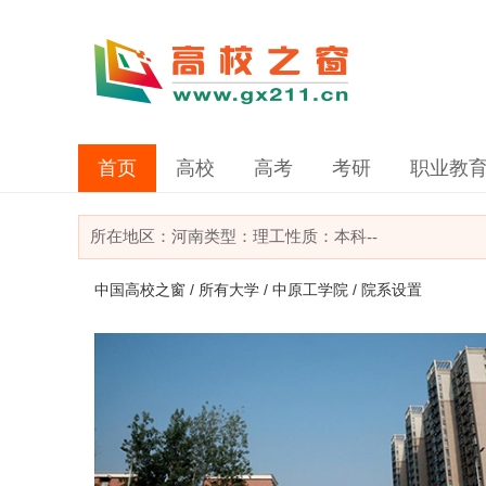
首页
高校
高考
考研
职业教
所在地区：
河南
类型：
理工
性质：本科
--
中国高校之窗
/
所有大学
/
中原工学院
/ 院系设置