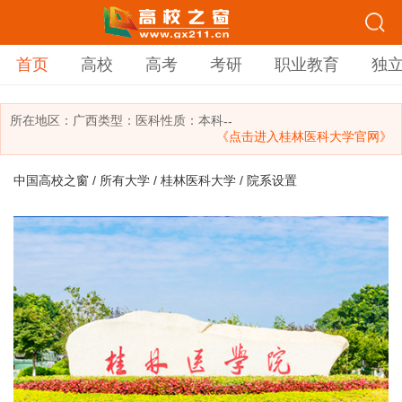
首页
高校
高考
考研
职业教育
独
所在地区：
广西
类型：
医科
性质：本科
--
《点击进入桂林医科大学官网》
中国高校之窗
/
所有大学
/
桂林医科大学
/ 院系设置