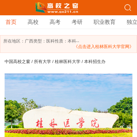
首页
高校
高考
考研
职业教育
独
所在地区：
广西
类型：
医科
性质：本科
--
《点击进入桂林医科大学官网》
中国高校之窗
/
所有大学
/
桂林医科大学
/ 本科招生办