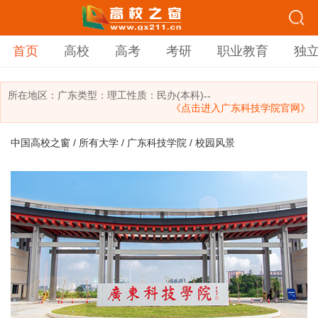
首页
高校
高考
考研
职业教育
独
所在地区：
广东
类型：
理工
性质：民办(本科)
--
《点击进入广东科技学院官网》
中国高校之窗
/
所有大学
/
广东科技学院
/ 校园风景