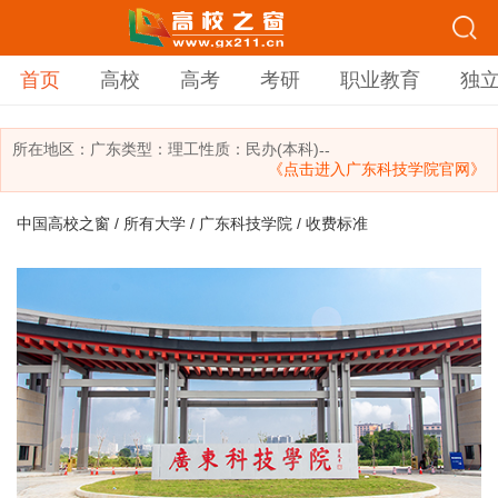
首页
高校
高考
考研
职业教育
独
所在地区：
广东
类型：
理工
性质：民办(本科)
--
《点击进入广东科技学院官网》
中国高校之窗
/
所有大学
/
广东科技学院
/ 收费标准