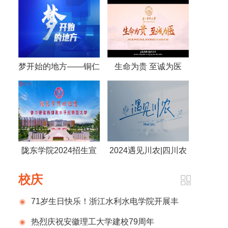
梦开始的地方——铜仁
生命为贵 至诚为医
幼儿师范高等专科学校
——贵州医科大学
2024年宣传片
陇东学院2024招生宣
2024遇见川农|四川农
传片
业大学
校庆
71岁生日快乐！浙江水利水电学院开展丰
富多彩的庆祝建校71周年系列活动
热烈庆祝安徽理工大学建校79周年