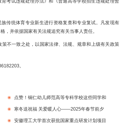
家教育考试违规处理办法》和《普通高等学校招生违规处理暂
与民族传统体育专业新生进行资格复查和专业复试。凡发现有
资格，并依据国家有关法规追究有关当事人责任。
政策不一致之处，以国家法律、法规、规章和上级有关政策
6182203。
点赞！铜仁幼儿师范高等专科学校这些同学和
班级拟获省级表彰~
寒冬送祝福 关爱暖人心——2025年春节前夕
北京劳动保障职业学院领导走访慰问离退休老干
安徽理工大学首次获批国家重点研发计划项目