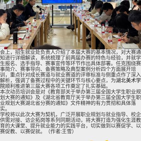
会上，招生就业处负责人介绍了本届大赛的基本情况，对大赛通
知进行详细解读，系统梳理了前两届办赛的特色与经验，并就学
生报名、选手指导、赛事宣传等环节作出具体部署。任克围绕赛
事简介、赛事导向、备赛策略及典型案例分析四个方面展开培
训，重点针对成长赛道与就业赛道的评审标准与侧重点作了深入
解析，强调了备赛过程中的关键环节与核心要点，为
湖北美术学
院
顺利推进第三届大赛各项工作奠定了扎实基础。
本次动员培训会是对《教育部关于举办第三届全国大学生职业规
划大赛的通知》及《湖北省教育厅关于举办第三届全国大学生职
业规划大赛湖北省分赛的通知》文件精神的有力贯彻和具体落
实。
学校将以此次大赛为契机，广泛开展职业规划与就业指导、校企
供需对接、访企拓岗等系列同期活动，将大赛打造为强化生涯教
育的大课堂、提升就业能力的实践平台，切实做到以赛促学、以
赛促教、以赛促就。（作者:王雪）