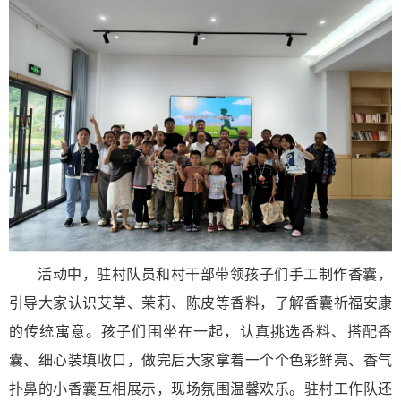
活动中，驻村队员和村干部带领孩子们手工制作香囊，
引导大家认识艾草、茉莉、陈皮等香料，了解香囊祈福安康
的传统寓意。孩子们围坐在一起，认真挑选香料、搭配香
囊、细心装填收口，做完后大家拿着一个个色彩鲜亮、香气
扑鼻的小香囊互相展示，现场氛围温馨欢乐。驻村工作队还