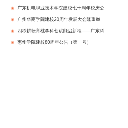
广东机电职业技术学院建校七十周年校庆公
告（第一号）
广州华商学院建校20周年发展大会隆重举
行
四秩耕耘育桃李科创赋能启新程——广东科
学技术职业学院（广东省科技干部学院）举办
惠州学院建校80周年公告（第一号）
建校40周年校庆系列活动