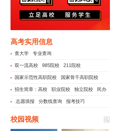
高考实用信息
查大学
专业查询
双一流高校
985院校
211院校
国家示范性高职院校
国家骨干高职院校
招生简章：
高校
职业院校
独立院校
民办
院校
志愿填报
分数线查询
报考技巧
校园视频