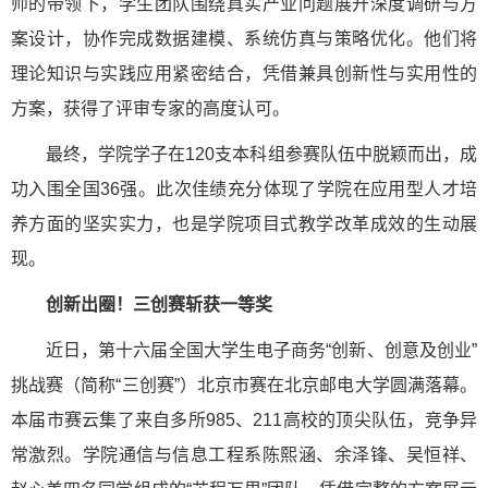
师的带领下，学生团队围绕真实产业问题展开深度调研与方
案设计，协作完成数据建模、系统仿真与策略优化。他们将
理论知识与实践应用紧密结合，凭借兼具创新性与实用性的
方案，获得了评审专家的高度认可。
最终，学院学子在120支本科组参赛队伍中脱颖而出，成
功入围全国36强。此次佳绩充分体现了学院在应用型人才培
养方面的坚实实力，也是学院项目式教学改革成效的生动展
现。
创新出圈！三创赛斩获一等奖
近日，第十六届全国大学生电子商务“创新、创意及创业”
挑战赛（简称“三创赛”）北京市赛在北京邮电大学圆满落幕。
本届市赛云集了来自多所985、211高校的顶尖队伍，竞争异
常激烈。学院通信与信息工程系陈熙涵、余泽锋、吴恒祥、