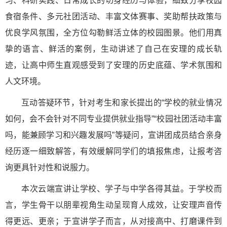
习、科研实践、日常成长的切身经历与体验，细致分享校园
食宿条件、多元社团活动、丰富文体赛事、奖助帮扶政策与
优良学风氛围，全方位勾勒鲜活立体的校园图景。他们用真
挚的语言、鲜活的案例，生动讲述了自己在安理的成长轨
迹，让高中师生直观感受到了安理的历史底蕴、学术氛围和
人文环境。
互动答疑环节，针对考生和家长提出的“学校的就业情况
如何，会不会针对不同专业提供就业指导”“校园社团活动丰富
吗，能兼顾学习和兴趣发展吗”等疑问，宣讲团成员结合亲身
经历逐一细致解答，有效缓解同学们的填报焦虑，让报考咨
询更具针对性和说服力。
本次云端宣讲让学校、学子与中学各得其益。于学校而
言，学生骨干以朋辈视角生动呈现育人成效，让安理声音传
得更远、更亲；于宣讲学子而言，从对接高中、打磨课件到