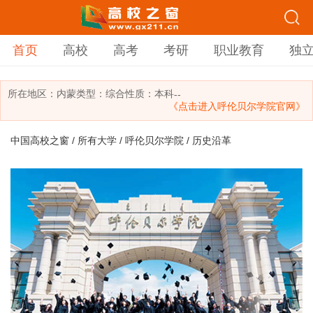
首页
高校
高考
考研
职业教育
独
所在地区：
内蒙
类型：
综合
性质：本科
--
《点击进入呼伦贝尔学院官网》
中国高校之窗
/
所有大学
/
呼伦贝尔学院
/ 历史沿革