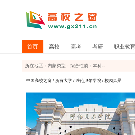
首页
高校
高考
考研
职业教
所在地区：
内蒙
类型：
综合
性质：本科
--
中国高校之窗
/
所有大学
/
呼伦贝尔学院
/ 校园风景